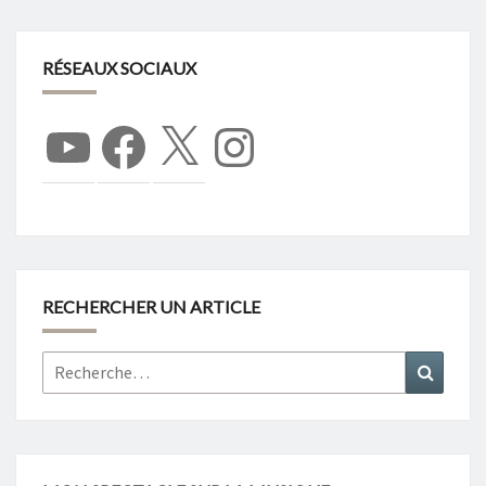
RÉSEAUX SOCIAUX
YouTube
Facebook
X
Instagram
RECHERCHER UN ARTICLE
Rechercher :
Recher