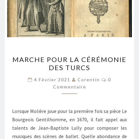
MARCHE
MARCHE POUR LA CÉRÉMONIE
POUR
DES TURCS
LA
CÉRÉMONIE
Commentair
4 Février 2021
Corentin
0
DES
Commentaire
TURCS
Lorsque Molière joue pour la première fois sa pièce Le
Bourgeois Gentilhomme, en 1670, il fait appel aux
talents de Jean-Baptiste Lully pour composer les
musiques des scènes de ballet. Quelle abondance de