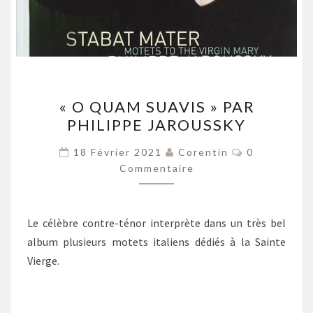
« O
« O QUAM SUAVIS » PAR
QUAM
PHILIPPE JAROUSSKY
SUAVIS »
PAR
Commentair
18 Février 2021
Corentin
0
PHILIPPE
Commentaire
JAROUSSKY
Le célèbre contre-ténor interprète dans un très bel
album plusieurs motets italiens dédiés à la Sainte
Vierge.