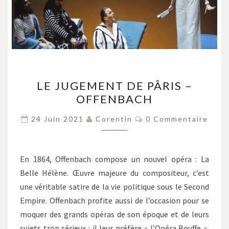
LE
LE JUGEMENT DE PÂRIS –
JUGEMENT
OFFENBACH
DE
PÂRIS
Commentaires
24 Juin 2021
Corentin
0 Commentaire
–
OFFENBACH
En 1864, Offenbach compose un nouvel opéra : La
Belle Hélène. Œuvre majeure du compositeur, c’est
une véritable satire de la vie politique sous le Second
Empire. Offenbach profite aussi de l’occasion pour se
moquer des grands opéras de son époque et de leurs
sujets trop sérieux : il leur préfère « l’Opéra Bouffe »,